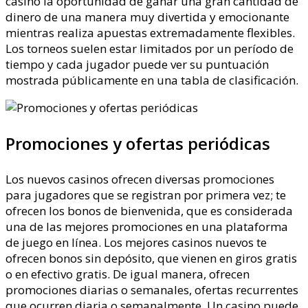
casino la oportunidad de ganar una gran cantidad de
dinero de una manera muy divertida y emocionante
mientras realiza apuestas extremadamente flexibles.
Los torneos suelen estar limitados por un período de
tiempo y cada jugador puede ver su puntuación
mostrada públicamente en una tabla de clasificación.
Promociones y ofertas periódicas
Los nuevos casinos ofrecen diversas promociones
para jugadores que se registran por primera vez; te
ofrecen los bonos de bienvenida, que es considerada
una de las mejores promociones en una plataforma
de juego en línea. Los mejores casinos nuevos te
ofrecen bonos sin depósito, que vienen en giros gratis
o en efectivo gratis. De igual manera, ofrecen
promociones diarias o semanales, ofertas recurrentes
que ocurren diaria o semanalmente. Un casino puede