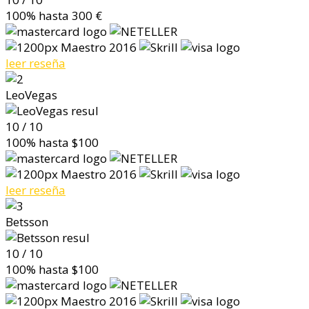
100% hasta 300 €
leer reseña
LeoVegas
10
/ 10
100% hasta $100
leer reseña
Betsson
10
/ 10
100% hasta $100