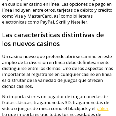
en cualquier casino en línea. Las opciones de pago en
línea incluyen, entre otros, tarjetas de débito y crédito
como Visa y MasterCard, así como billeteras
electrónicas como PayPal, Skrill y Neteller.
Las características distintivas de
los nuevos casinos
Un casino nuevo que pretende abrirse camino en este
amplio de la diversión en línea debe definitivamente
distinguirse entre los demás. Uno de los aspectos más
importante al registrarse en cualquier casino en línea
es disfrutar de la variedad de juegos que ofrecen
dichos casinos.
No importa si eres un jugador de tragamonedas de
frutas clásicas, tragamonedas 3D, tragamonedas de
video o juegos de mesa como el blackjack y el
póker
.
Lo que importa es que todas tus necesidades de