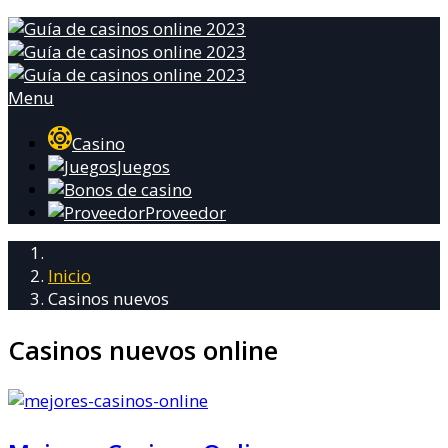
Menu
Casino
Juegos
Proveedor
Inicio
Casinos nuevos
Casinos nuevos online