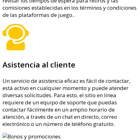
revisar los tiempos de espera para retiros y las
comisiones establecidas en los términos y condiciones
de las plataformas de juego..
Asistencia al cliente
Un servicio de asistencia eficaz es fácil de contactar,
está activo en cualquier momento y puede atender
diversas solicitudes. Para esto, el sitio en línea
requiere de un equipo de soporte que puedas
contactar fácilmente en un amplio horario de
atención, a través de un chat en directo, correo
electrónico o un número de teléfono gratuito.