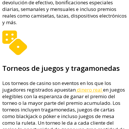
devolución de efectivo, bonificaciones especiales
diarias, semanales y mensuales e incluso premios
reales como camisetas, tazas, dispositivos electrónicos
y más.
Torneos de juegos y tragamonedas
Los torneos de casino son eventos en los que los
jugadores registrados apuestan
dinero real
en juegos
elegibles con la esperanza de ganar el premio del
torneo o la mayor parte del premio acumulado. Los
torneos incluyen tragamonedas, juegos de cartas
como blackjack o póker e incluso juegos de mesa
como la ruleta. Un torneo le da a cada cliente del