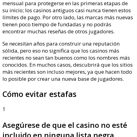
mensual para protegerse en las primeras etapas de
su inicio; los casinos antiguos casi nunca tienen estos
límites de pago. Por otro lado, las marcas más nuevas
tienen poco tiempo de fundadas y no podrás
encontrar muchas reseñas de otros jugadores.
Se necesitan años para construir una reputación
sólida, pero eso no significa que los casinos más
recientes no sean tan buenos como los nombres más
conocidos. En muchos casos, descubrirá que los sitios
más recientes son incluso mejores, ya q
ue hacen todo
lo posible por crear una nueva base de jugadores.
Cómo evitar estafas
1
Asegúrese de que el casino no esté
incluido en ninguna lista negra