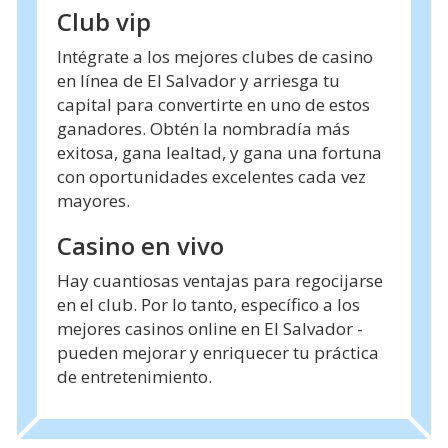
Club vip
Intégrate a los mejores clubes de casino
en línea de El Salvador y arriesga tu
capital para convertirte en uno de estos
ganadores. Obtén la nombradía más
exitosa, gana lealtad, y gana una fortuna
con oportunidades excelentes cada vez
mayores.
Casino en vivo
Hay cuantiosas ventajas para regocijarse
en el club. Por lo tanto, específico a los
mejores casinos online en El Salvador -
pueden mejorar y enriquecer tu práctica
de entretenimiento.