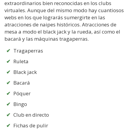
extraordinarios bien reconocidas en los clubs
virtuales. Aunque del mismo modo hay cuantiosos
webs en los que lograrás sumergirte en las
atracciones de naipes históricos. Atracciones de
mesa a modo el black jack y la rueda, así como el
bacará y las máquinas tragaperras.
Tragaperras
Ruleta
Black jack
Bacará
Póquer
Bingo
Club en directo
Fichas de pulir