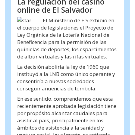
La regulación del casino
online de El Salvador
El Ministerio de E S exhibió en
el cuerpo de legislaciones el Proyecto de
Ley Orgánica de la Lotería Nacional de
Beneficencia para la permisión de las
quinielas de deportes, los esparcimientos
de albur virtuales y las rifas virtuales.
La decisión aboliría la ley de 1960 que
instituyó a la LNB como único operante y
consentiría a nuevas sociedades
conseguir anuencias de tómbola.
En ese sentido, comprendemos que esta
recientemente aprobada legislación tiene
por propósito alcanzar caudales para
asistir al país, principalmente en los
ámbitos de asistencia a la sanidad y
ventura social. Igualmente, se entiende