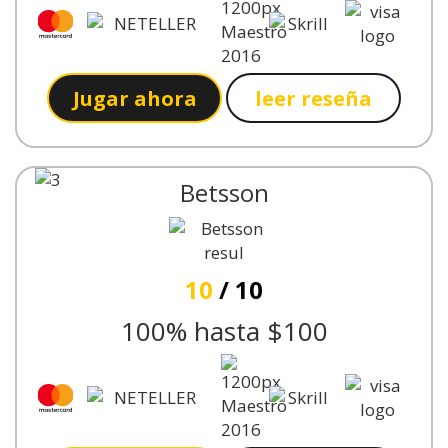
Jugar ahora
leer reseña
Betsson
10
/ 10
100% hasta $100