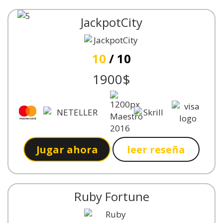
JackpotCity
10
/ 10
1900$
Jugar ahora
leer reseña
Ruby Fortune