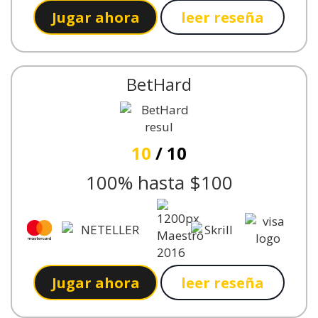
Jugar ahora
leer reseña
BetHard
10
/ 10
100% hasta $100
Jugar ahora
leer reseña