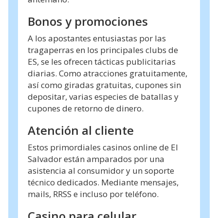
Bonos y promociones
A los apostantes entusiastas por las
tragaperras en los principales clubs de
ES, se les ofrecen tácticas publicitarias
diarias. Como atracciones gratuitamente,
así como giradas gratuitas, cupones sin
depositar, varias especies de batallas y
cupones de retorno de dinero.
Atención al cliente
Estos primordiales casinos online de El
Salvador están amparados por una
asistencia al consumidor y un soporte
técnico dedicados. Mediante mensajes,
mails, RRSS e incluso por teléfono.
Casino para celular