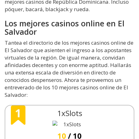
mejores casinos de República Dominicana. Incluso
póquer, bacará, blackjack y rueda.
Los mejores casinos online en El
Salvador
Tantea el directorio de los mejores casinos online de
El Salvador que asienten el ingreso a los apostantes
virtuales de la región. De igual manera, convidan
afinidades decentes y con enorme aptitud. Hallarás
una extensa escala de diversión en directo de
conocidos despenseros. Ahora te proveemos un
entreverado de los 10 mejores casinos online de El
Salvador:
1xSlots
10
/ 10