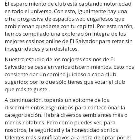
El esparcimiento de club está captando notoriedad
en todo el universo. Con esto, igualmente hay una
cifra progresiva de espacios web engañosos que
ambicionan quedarse con tu capital. Por esta razón,
hemos compilado una exploración íntegra de los
mejores casinos online de El Salvador para retar sin
inseguridades y sin desfalcos.
Nuestro estudio de los mejores casinos de El
Salvador se basa en varios discernimientos. Esto nos
consiente dar un camino juicioso a cada club
sugerido; por lo que sólo tienes que votar el club
que más te guste.
A continuación, toparás un epítome de los
discernimientos esgrimidos para confeccionar la
categorización. Habrá diversos semblantes más o
menos notables. Pero como puedes ver, para
nosotros, la seguridad y la honestidad son los
talentes más significativos a la hora de optar por el