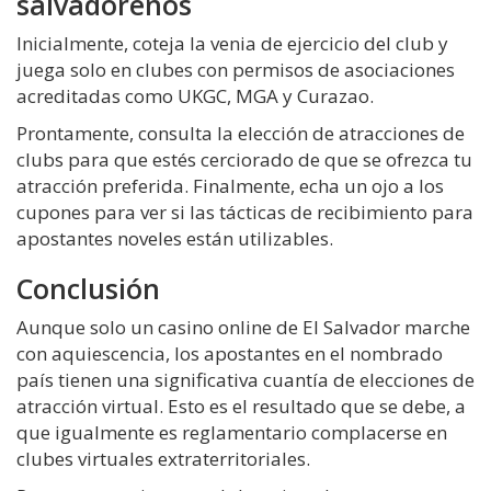
salvadoreños
Inicialmente, coteja la venia de ejercicio del club y
juega solo en clubes con permisos de asociaciones
acreditadas como UKGC, MGA y Curazao.
Prontamente, consulta la elección de atracciones de
clubs para que estés cerciorado de que se ofrezca tu
atracción preferida. Finalmente, echa un ojo a los
cupones para ver si las tácticas de recibimiento para
apostantes noveles están utilizables.
Conclusión
Aunque solo un casino online de El Salvador marche
con aquiescencia, los apostantes en el nombrado
país tienen una significativa cuantía de elecciones de
atracción virtual. Esto es el resultado que se debe, a
que igualmente es reglamentario complacerse en
clubes virtuales extraterritoriales.