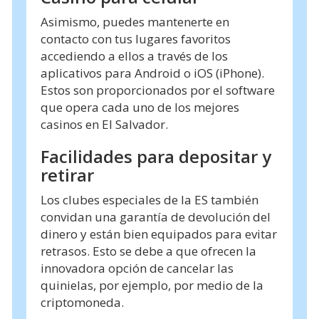
Asimismo, puedes mantenerte en
contacto con tus lugares favoritos
accediendo a ellos a través de los
aplicativos para Android o iOS (iPhone).
Estos son proporcionados por el software
que opera cada uno de los mejores
casinos en El Salvador.
Facilidades para depositar y
retirar
Los clubes especiales de la ES también
convidan una garantía de devolución del
dinero y están bien equipados para evitar
retrasos. Esto se debe a que ofrecen la
innovadora opción de cancelar las
quinielas, por ejemplo, por medio de la
criptomoneda.