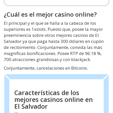
¿Cuál es el mejor casino online?
El principal y el que se halla a la cabeza de los
superiores es 1xslots. Puesto que, posee la mayor
preeminencia sobre otros mejores casinos de El
Salvador ya que paga hasta 300 dólares en cupón
de recibimiento. Conjuntamente, convida las más
magníficas bonificaciones. Posee RTP de 96.18 %,
700 atracciones grandiosas y con blackjack.
Conjuntamente, cancelaciones en Bitcoins.
Características de los
mejores casinos online en
El Salvador