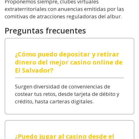
Proponemos siempre, clubes virtuales
extraterritoriales con anuencias emitidas por las
comitivas de atracciones reguladoras del albur.
Preguntas frecuentes
¿Cómo puedo depositar y retirar
dinero del mejor casino online de
El Salvador?
Surgen diversidad de conveniencias de
costear tus retos, desde tarjeta de débito y
crédito, hasta carteras digitales.
¿Puedo jugar al casino desde el