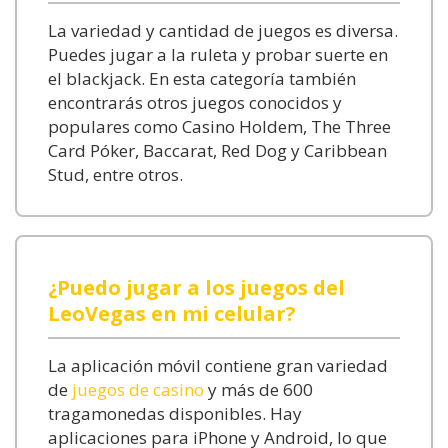
La variedad y cantidad de juegos es diversa.
Puedes jugar a la ruleta y probar suerte en
el blackjack. En esta categoría también
encontrarás otros juegos conocidos y
populares como Casino Holdem, The Three
Card Póker, Baccarat, Red Dog y Caribbean
Stud, entre otros.
¿Puedo jugar a los juegos del
LeoVegas en mi celular?
La aplicación móvil contiene gran variedad
de
juegos de casino
y más de 600
tragamonedas disponibles. Hay
aplicaciones para iPhone y Android, lo que