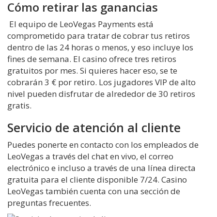
Cómo retirar las ganancias
El equipo de LeoVegas Payments está
comprometido para tratar de cobrar tus retiros
dentro de las 24 horas o menos, y eso incluye los
fines de semana. El casino ofrece tres retiros
gratuitos por mes. Si quieres hacer eso, se te
cobrarán 3 € por retiro. Los jugadores VIP de alto
nivel pueden disfrutar de alrededor de 30 retiros
gratis.
Servicio de atención al cliente
Puedes ponerte en contacto con los empleados de
LeoVegas a través del chat en vivo, el correo
electrónico e incluso a través de una línea directa
gratuita para el cliente disponible 7/24. Casino
LeoVegas también cuenta con una sección de
preguntas frecuentes.