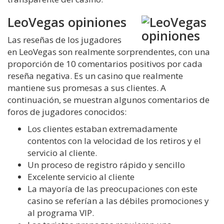
LeoVegas opiniones
Las reseñas de los jugadores
en LeoVegas son realmente sorprendentes, con una
proporción de 10 comentarios positivos por cada
reseña negativa. Es un casino que realmente
mantiene sus promesas a sus clientes. A
continuación, se muestran algunos comentarios de
foros de jugadores conocidos:
Los clientes estaban extremadamente
contentos con la velocidad de los retiros y el
servicio al cliente.
Un proceso de registro rápido y sencillo
Excelente servicio al cliente
La mayoría de las preocupaciones con este
casino se referían a las débiles promociones y
al programa VIP.