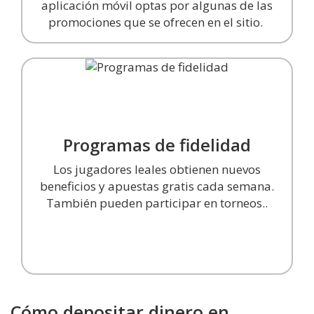
aplicación móvil optas por algunas de las
promociones que se ofrecen en el sitio.
Programas de fidelidad
Los jugadores leales obtienen nuevos
beneficios y apuestas gratis cada semana.
También pueden participar en torneos..
Cómo depositar dinero en