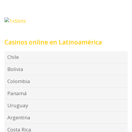
Casinos online en Latinoamérica
Chile
Bolivia
Colombia
Panamá
Uruguay
Argentina
Costa Rica