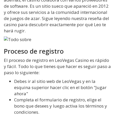
de software. Es un sitio sueco que apareció en 2012
y ofrece sus servicios a la comunidad internacional
de juegos de azar. Sigue leyendo nuestra reseña del
casino para descubrir exactamente por qué Leo te
hará rugir.
Proceso de registro
El proceso de registro en LeoVegas Casino es rápido
y fácil. Todo lo que tienes que hacer es seguir paso a
paso lo siguiente:
Debes ir al sitio web de LeoVegas y en la
esquina superior hacer clic en el botón "Jugar
ahora"
Completa el formulario de registro, elige el
bono que desees y luego activa los términos y
condiciones.