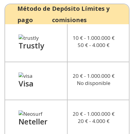
Método de
Depósito Límites y
pago
comisiones
10 € - 1.000.000 €
Trustly
50 € - 4.000 €
20 € - 1.000.000 €
Visa
No disponible
20 € - 1.000.000 €
Neteller
20 € - 4.000 €