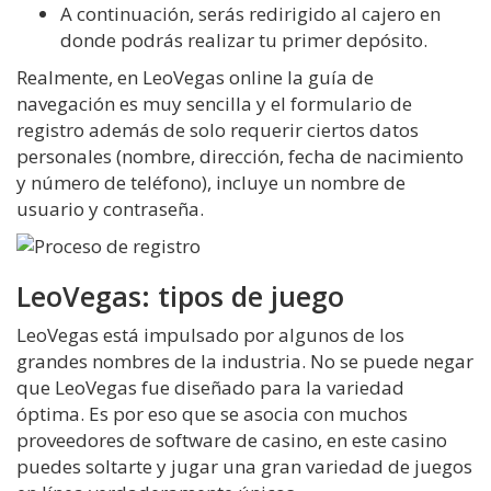
A continuación, serás redirigido al cajero en
donde podrás realizar tu primer depósito.
Realmente, en LeoVegas online la guía de
navegación es muy sencilla y el formulario de
registro además de solo requerir ciertos datos
personales (nombre, dirección, fecha de nacimiento
y número de teléfono), incluye un nombre de
usuario y contraseña.
LeoVegas: tipos de juego
LeoVegas está impulsado por algunos de los
grandes nombres de la industria. No se puede negar
que LeoVegas fue diseñado para la variedad
óptima. Es por eso que se asocia con muchos
proveedores de software de casino, en este casino
puedes soltarte y jugar una gran variedad de juegos