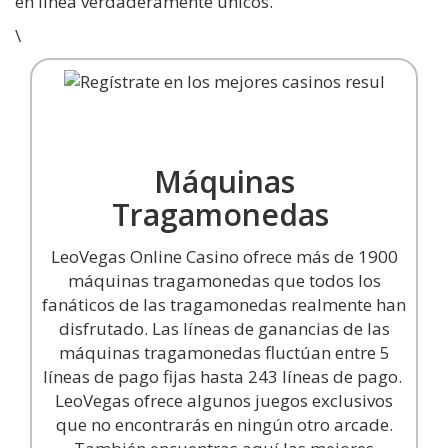
en línea verdaderamente únicos.
\
Máquinas
Tragamonedas
LeoVegas Online Casino ofrece más de 1900
máquinas tragamonedas que todos los
fanáticos de las tragamonedas realmente han
disfrutado. Las líneas de ganancias de las
máquinas tragamonedas fluctúan entre 5
líneas de pago fijas hasta 243 líneas de pago.
LeoVegas ofrece algunos juegos exclusivos
que no encontrarás en ningún otro arcade.