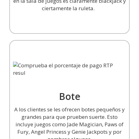
en la sala de juegos es claramente blackjack y
ciertamente la ruleta.
Bote
A los clientes se les ofrecen botes pequeños y
grandes para que prueben suerte. Esto
incluye juegos como Jade Magician, Paws of
Fury, Angel Princess y Genie Jackpots y por