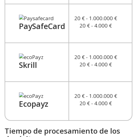
20 € - 1.000.000 €
PaySafeCard
20 € - 4.000 €
20 € - 1.000.000 €
Skrill
20 € - 4.000 €
20 € - 1.000.000 €
Ecopayz
20 € - 4.000 €
Tiempo de procesamiento de los