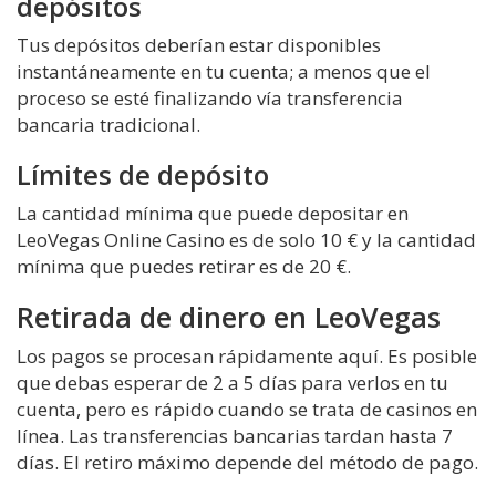
depósitos
Tus depósitos deberían estar disponibles
instantáneamente en tu cuenta; a menos que el
proceso se esté finalizando vía transferencia
bancaria tradicional.
Límites de depósito
La cantidad mínima que puede depositar en
LeoVegas Online Casino es de solo 10 € y la cantidad
mínima que puedes retirar es de 20 €.
Retirada de dinero en LeoVegas
Los pagos se procesan rápidamente aquí. Es posible
que debas esperar de 2 a 5 días para verlos en tu
cuenta, pero es rápido cuando se trata de casinos en
línea. Las transferencias bancarias tardan hasta 7
días. El retiro máximo depende del método de pago.