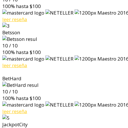
100% hasta $100
leer reseña
Betsson
10
/ 10
100% hasta $100
leer reseña
BetHard
10
/ 10
100% hasta $100
leer reseña
JackpotCity