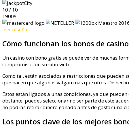
10
/ 10
1900$
leer reseña
Cómo funcionan los bonos de casino
Un casino con bono gratis se puede ver de muchas form
compromiso con su sitio web.
Como tal, están asociados a restricciones que pueden se
que hacen que algunos valgan más que otros. De hecho,
Estos están ligados a unas condiciones, ya que pueden
obstante, puedes seleccionar no ser parte de este acu
no podrás retirar dinero ganado antes de gastar una cie
Los puntos clave de los mejores bon