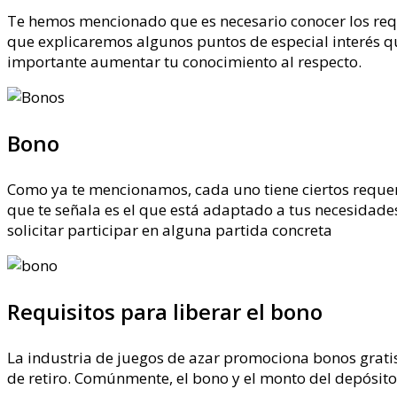
Te hemos mencionado que es necesario conocer los requ
que explicaremos algunos puntos de especial interés qu
importante aumentar tu conocimiento al respecto.
Bono
Como ya te mencionamos, cada uno tiene ciertos requerim
que te señala es el que está adaptado a tus necesidades
solicitar participar en alguna partida concreta
Requisitos para liberar el bono
La industria de juegos de azar promociona bonos grati
de retiro. Comúnmente, el bono y el monto del depósito