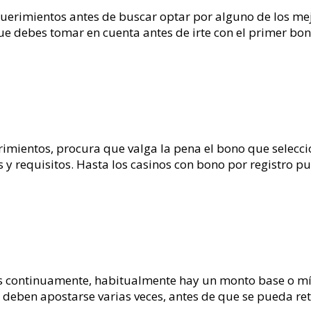
erimientos antes de buscar optar por alguno de los mej
e debes tomar en cuenta antes de irte con el primer bono
ientos, procura que valga la pena el bono que seleccione
 y requisitos. Hasta los casinos con bono por registro pu
s continuamente, habitualmente hay un monto base o mín
 deben apostarse varias veces, antes de que se pueda ret