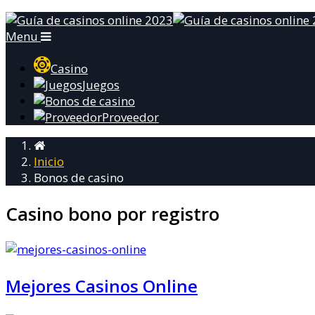
Menu
Casino
Juegos
Proveedor
Inicio
Bonos de casino
Casino bono por registro
Mejores Casinos Online