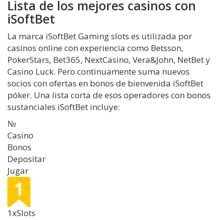
Lista de los mejores casinos con
iSoftBet
La marca iSoftBet Gaming slots es utilizada por
casinos online con experiencia como Betsson,
PokerStars, Bet365, NextCasino, Vera&John, NetBet y
Casino Luck. Pero continuamente suma nuevos
socios con ofertas en bonos de bienvenida iSoftBet
póker. Una lista corta de esos operadores con bonos
sustanciales iSoftBet incluye:
№
Casino
Bonos
Depositar
Jugar
1xSlots