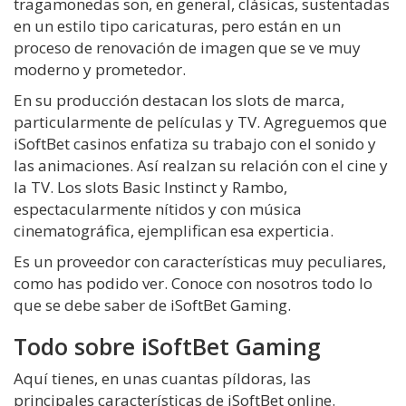
tragamonedas son, en general, clásicas, sustentadas
en un estilo tipo caricaturas, pero están en un
proceso de renovación de imagen que se ve muy
moderno y prometedor.
En su producción destacan los slots de marca,
particularmente de películas y TV. Agreguemos que
iSoftBet casinos enfatiza su trabajo con el sonido y
las animaciones. Así realzan su relación con el cine y
la TV. Los slots Basic Instinct y Rambo,
espectacularmente nítidos y con música
cinematográfica, ejemplifican esa experticia.
Es un proveedor con características muy peculiares,
como has podido ver. Conoce con nosotros todo lo
que se debe saber de iSoftBet Gaming.
Todo sobre iSoftBet Gaming
Aquí tienes, en unas cuantas píldoras, las
principales características de iSoftBet online.