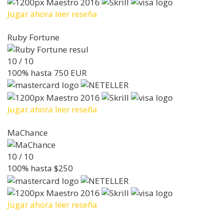
Jugar ahora
leer reseña
Ruby Fortune
10
/ 10
100% hasta 750 EUR
Jugar ahora
leer reseña
MaChance
10
/ 10
100% hasta $250
Jugar ahora
leer reseña