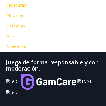
Honduras
Nicaragua
Paraguay
Perú
Venezuela
Juega de forma responsable y con
moderación.