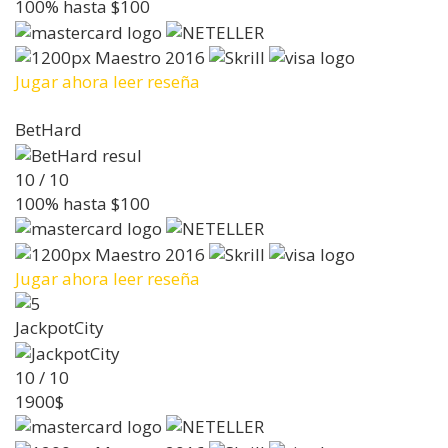
100% hasta $100
Jugar ahora
leer reseña
BetHard
10
/ 10
100% hasta $100
Jugar ahora
leer reseña
JackpotCity
10
/ 10
1900$