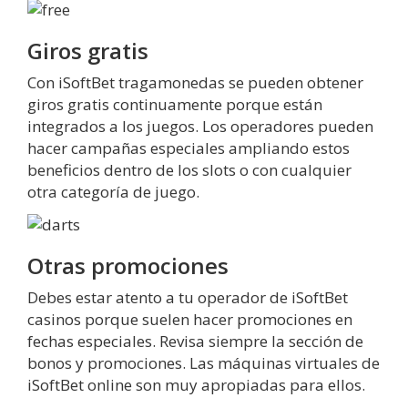
Giros gratis
Con iSoftBet tragamonedas se pueden obtener
giros gratis continuamente porque están
integrados a los juegos. Los operadores pueden
hacer campañas especiales ampliando estos
beneficios dentro de los slots o con cualquier
otra categoría de juego.
Otras promociones
Debes estar atento a tu operador de iSoftBet
casinos porque suelen hacer promociones en
fechas especiales. Revisa siempre la sección de
bonos y promociones. Las máquinas virtuales de
iSoftBet online son muy apropiadas para ellos.