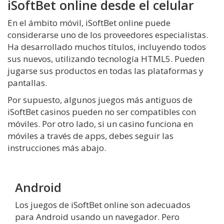
iSoftBet online desde el celular
En el ámbito móvil, iSoftBet online puede
considerarse uno de los proveedores especialistas.
Ha desarrollado muchos títulos, incluyendo todos
sus nuevos, utilizando tecnología HTML5. Pueden
jugarse sus productos en todas las plataformas y
pantallas.
Por supuesto, algunos juegos más antiguos de
iSoftBet casinos pueden no ser compatibles con
móviles. Por otro lado, si un casino funciona en
móviles a través de apps, debes seguir las
instrucciones más abajo.
Android
Los juegos de iSoftBet online son adecuados
para Android usando un navegador. Pero