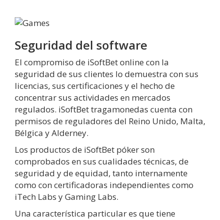
Seguridad del software
El compromiso de iSoftBet online con la
seguridad de sus clientes lo demuestra con sus
licencias, sus certificaciones y el hecho de
concentrar sus actividades en mercados
regulados. iSoftBet tragamonedas cuenta con
permisos de reguladores del Reino Unido, Malta,
Bélgica y Alderney.
Los productos de iSoftBet póker son
comprobados en sus cualidades técnicas, de
seguridad y de equidad, tanto internamente
como con certificadoras independientes como
iTech Labs y Gaming Labs.
Una característica particular es que tiene