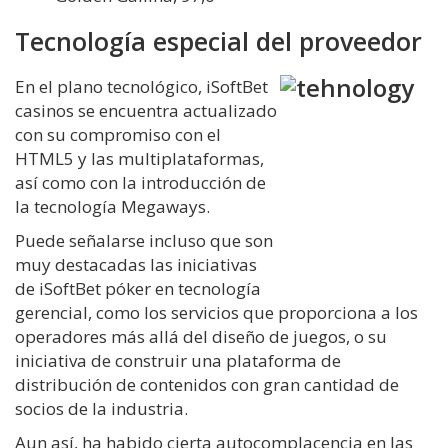
Tecnología especial del proveedor
En el plano tecnológico, iSoftBet
casinos se encuentra actualizado
con su compromiso con el
HTML5 y las multiplataformas,
así como con la introducción de
la tecnología Megaways.
Puede señalarse incluso que son
muy destacadas las iniciativas
de iSoftBet póker en tecnología
gerencial, como los servicios que proporciona a los
operadores más allá del diseño de juegos, o su
iniciativa de construir una plataforma de
distribución de contenidos con gran cantidad de
socios de la industria.
Aun así, ha habido cierta autocomplacencia en las