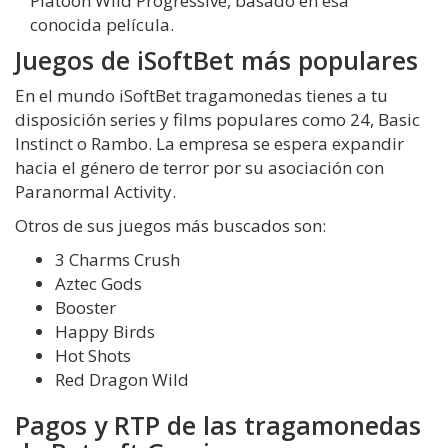
Platoon Wild Progressive, basado en esa
conocida película.
Juegos de iSoftBet más populares
En el mundo iSoftBet tragamonedas tienes a tu
disposición series y films populares como 24, Basic
Instinct o Rambo. La empresa se espera expandir
hacia el género de terror por su asociación con
Paranormal Activity.
Otros de sus juegos más buscados son:
3 Charms Crush
Aztec Gods
Booster
Happy Birds
Hot Shots
Red Dragon Wild
Pagos y RTP de las tragamonedas