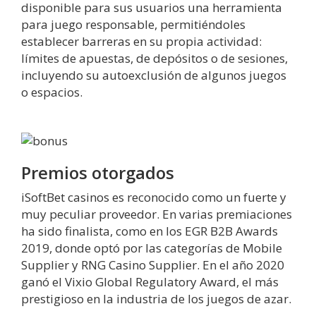
disponible para sus usuarios una herramienta
para juego responsable, permitiéndoles
establecer barreras en su propia actividad:
límites de apuestas, de depósitos o de sesiones,
incluyendo su autoexclusión de algunos juegos
o espacios.
Premios otorgados
iSoftBet casinos es reconocido como un fuerte y
muy peculiar proveedor. En varias premiaciones
ha sido finalista, como en los EGR B2B Awards
2019, donde optó por las categorías de Mobile
Supplier y RNG Casino Supplier. En el año 2020
ganó el Vixio Global Regulatory Award, el más
prestigioso en la industria de los juegos de azar.